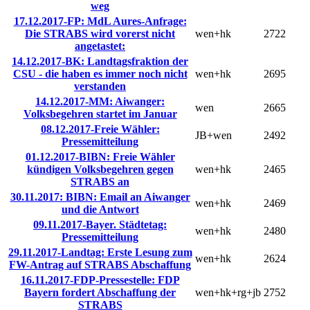
weg
17.12.2017-FP: MdL Aures-Anfrage:
Die STRABS wird vorerst nicht
wen+hk
2722
angetastet:
14.12.2017-BK: Landtagsfraktion der
CSU - die haben es immer noch nicht
wen+hk
2695
verstanden
14.12.2017-MM: Aiwanger:
wen
2665
Volksbegehren startet im Januar
08.12.2017-Freie Wähler:
JB+wen
2492
Pressemitteilung
01.12.2017-BIBN: Freie Wähler
kündigen Volksbegehren gegen
wen+hk
2465
STRABS an
30.11.2017: BIBN: Email an Aiwanger
wen+hk
2469
und die Antwort
09.11.2017-Bayer. Städtetag:
wen+hk
2480
Pressemitteilung
29.11.2017-Landtag: Erste Lesung zum
wen+hk
2624
FW-Antrag auf STRABS Abschaffung
16.11.2017-FDP-Pressestelle: FDP
Bayern fordert Abschaffung der
wen+hk+rg+jb
2752
STRABS